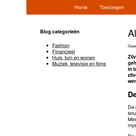
Home
Toevoegen
A
Blog categorieën
Fashion
Gepla
Financieel
Zil
Huis, tuin en wonen
geh
Muziek, televisie en films
in 
zil
wer
De
De 
ter
Mes
mys