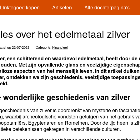
Linktegoed kopen
Artikelen
Alle dochterpagina's
lles over het edelmetaal zilver
atst op 22-07-2023
Categorie:
Financieel
ver, een schitterend en waardevol edelmetaal, heeft door d
ouden. Met zijn opvallende glans en veelzijdige eigenschap
talloze aspecten van het menselijk leven. In dit artikel duik
ver, ontdekken we zijn geschiedenis, veelzijdige toepassinge
eld.
 wonderlijke geschiedenis van zilver
geschiedenis van zilver is doordrenkt van mysterie en fascinat
ug, waarbij archeologische vondsten getuigen van het gebruik v
opotamiërs, Egyptenaren en Romeinen. Door de tijd heen is zil
tieke betekenissen gekregen in verschillende culturen.