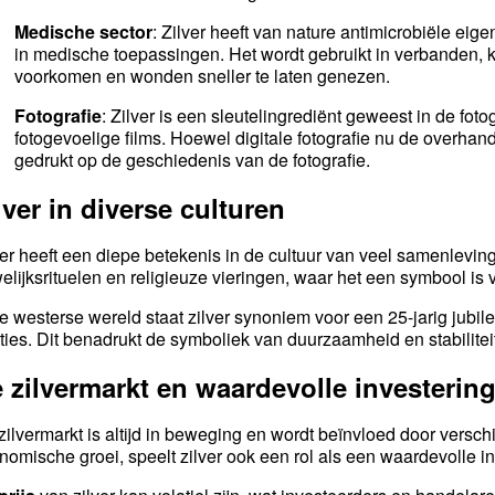
Medische sector
: Zilver heeft van nature antimicrobiële eig
in medische toepassingen. Het wordt gebruikt in verbanden, k
voorkomen en wonden sneller te laten genezen.
Fotografie
: Zilver is een sleutelingrediënt geweest in de foto
fotogevoelige films. Hoewel digitale fotografie nu de overhand
gedrukt op de geschiedenis van de fotografie.
lver in diverse culturen
ver heeft een diepe betekenis in de cultuur van veel samenleving
elijksrituelen en religieuze vieringen, waar het een symbool is
de westerse wereld staat zilver synoniem voor een 25-jarig jubil
aties. Dit benadrukt de symboliek van duurzaamheid en stabilitei
 zilvermarkt en waardevolle investerin
zilvermarkt is altijd in beweging en wordt beïnvloed door versch
nomische groei, speelt zilver ook een rol als een waardevolle in