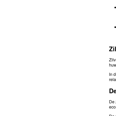
Zi
Zil
huw
In 
rel
De
De 
eco