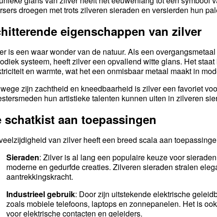
unieke glans van zilver heeft het eeuwenlang tot een symbool 
rsers droegen met trots zilveren sieraden en versierden hun pal
hitterende eigenschappen van zilver
ver is een waar wonder van de natuur. Als een overgangsmetaal
iodiek systeem, heeft zilver een opvallend witte glans. Het sta
ktriciteit en warmte, wat het een onmisbaar metaal maakt in mo
wege zijn zachtheid en kneedbaarheid is zilver een favoriet vo
stersmeden hun artistieke talenten kunnen uiten in zilveren si
 schatkist aan toepassingen
veelzijdigheid van zilver heeft een breed scala aan toepassing
Sieraden
: Zilver is al lang een populaire keuze voor sieraden
moderne en gedurfde creaties. Zilveren sieraden stralen elegan
aantrekkingskracht.
Industrieel gebruik
: Door zijn uitstekende elektrische geleidb
zoals mobiele telefoons, laptops en zonnepanelen. Het is ook 
voor elektrische contacten en geleiders.