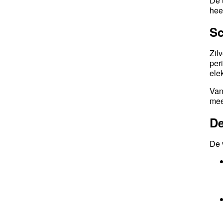
De 
hee
Sc
Zil
per
ele
Van
mee
De
De 