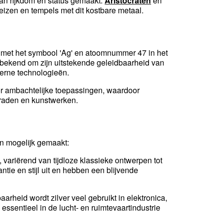
van rijkdom en status gemaakt.
Aristocraten
en
eizen en tempels met dit kostbare metaal.
 met het symbool 'Ag' en atoomnummer 47 in het
at bekend om zijn uitstekende geleidbaarheid van
derne technologieën.
or ambachtelijke toepassingen, waardoor
eraden en kunstwerken.
en mogelijk gemaakt:
, variërend van tijdloze klassieke ontwerpen tot
tie en stijl uit en hebben een blijvende
aarheid wordt zilver veel gebruikt in elektronica,
essentieel in de lucht- en ruimtevaartindustrie