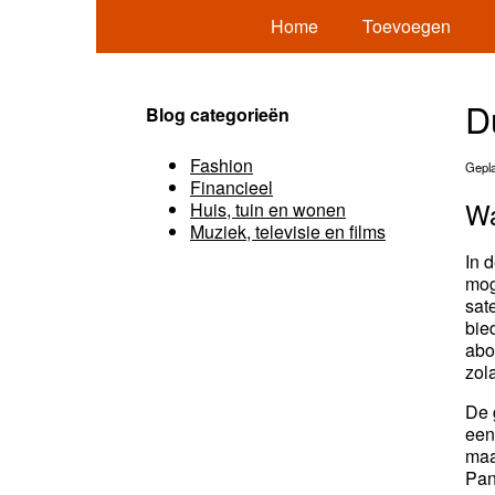
Home
Toevoegen
D
Blog categorieën
Fashion
Gepla
Financieel
Wa
Huis, tuin en wonen
Muziek, televisie en films
In 
mog
sat
bie
abo
zol
De 
een
maa
Pan