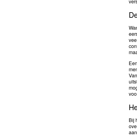
ver
De
Wan
eer
vee
con
maa
Een
men
Van
uit
mog
voor
He
Bij
ove
aan