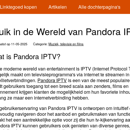
Linktegoed kopen
Artikelen
Alle dochterpagina's
uik in de Wereld van Pandora 
atst op 11-05-2025
Categorie:
Muziek, televisie en films
t is Pandora IPTV?
de moderne wereld van entertainment is IPTV (Internet Protocol 
elijk maakt om televisieprogramma's via internet te streamen in p
ellietverbindingen.
Pandora IPTV
is een van de meest populaire
dt gebruikers toegang tot een breed scala aan zenders, films en
nnement krijgen klanten de mogelijkheid om hun favoriete inho
ang ze maar een internetverbinding hebben.
gebruikerservaring van Pandora IPTV is ontworpen om intuïtief e
voudig navigeren door het aanbod en gebruikmaken van functi
kt het een aantrekkelijke optie voor zij die hun tv-kijkervarin
dora IPTV kunnen gebruikers ook genieten van diverse genres, w