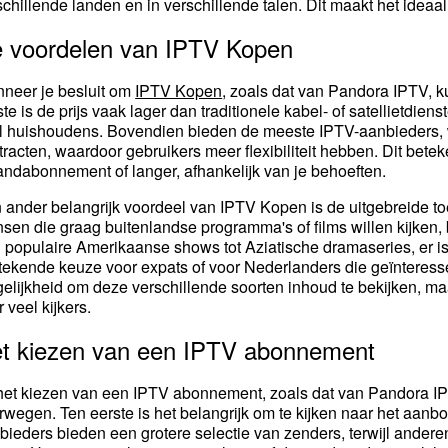
schillende landen en in verschillende talen. Dit maakt het ideaal
 voordelen van IPTV Kopen
neer je besluit om
IPTV Kopen
, zoals dat van Pandora IPTV, k
ste is de prijs vaak lager dan traditionele kabel- of satellietdien
l huishoudens. Bovendien bieden de meeste IPTV-aanbieders,
tracten, waardoor gebruikers meer flexibiliteit hebben. Dit betek
ndabonnement of langer, afhankelijk van je behoeften.
 ander belangrijk voordeel van IPTV Kopen is de uitgebreide toe
sen die graag buitenlandse programma's of films willen kijken,
 populaire Amerikaanse shows tot Aziatische dramaseries, er is 
stekende keuze voor expats of voor Nederlanders die geïnteresse
elijkheid om deze verschillende soorten inhoud te bekijken, ma
 veel kijkers.
t kiezen van een IPTV abonnement
 het kiezen van een IPTV abonnement, zoals dat van Pandora IPTV
rwegen. Ten eerste is het belangrijk om te kijken naar het aan
bieders bieden een grotere selectie van zenders, terwijl anderen