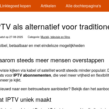
Linktegoed kopen
Artikelen
Alle dochterpagina's
TV als alternatief voor tradition
atst op 27-08-2025
Categorie:
Muziek, televisie en films
xibel, betaalbaar en met eindeloze mogelijkheden
arom steeds meer mensen overstappen
evisie kijken via kabel of satelliet wordt steeds minder populai
ats voor
IPTV abonnementen
, die veel meer vrijheid en flexibi
neer je kijkt.
ieuwd naar een betrouwbare aanbieder? Bekijk dan het aanbo
t IPTV uniek maakt