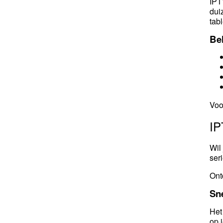
IPT
dui
tab
Bel
Voo
IP
Wil
ser
Ont
Sne
Het
op 