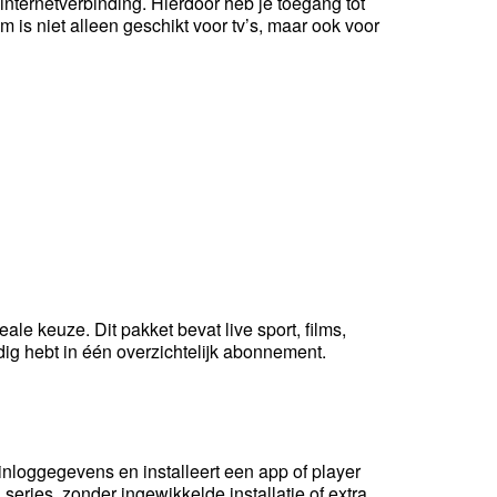
 internetverbinding. Hierdoor heb je toegang tot
 is niet alleen geschikt voor tv’s, maar ook voor
eale keuze. Dit pakket bevat live sport, films,
odig hebt in één overzichtelijk abonnement.
nloggegevens en installeert een app of player
 series, zonder ingewikkelde installatie of extra