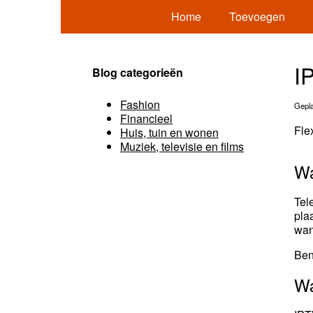
Home
Toevoegen
IP
Blog categorieën
Fashion
Gepla
Financieel
Fle
Huis, tuin en wonen
Muziek, televisie en films
Wa
Tel
pla
wan
Ben
Wa