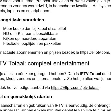
V staat voor Internet Protocol Television en werkt volledig via je
zenden zenders wereldwijd, in haarscherpe kwaliteit. Het systeem
lets, laptops en smartphones.
angrijkste voordelen
Meer keuze dan bij kabel of satelliet
HD en 4K streams beschikbaar
Kijken op meerdere apparaten
Flexibele looptijden en pakketten
r actuele abonnementen en prijzen bezoek je
https://eliptv.com
.
TV Totaal: compleet entertainment
 je alles in één keer geregeld hebben? Dan is
IPTV Totaal
de id
ies, kinderzenders en internationale tv. Zo heb je alles wat je n
dek het volledige aanbod via
https://Eliptv.com/iptv-totaal
.
l en gemakkelijk starten
 aanschaffen en gebruiken van IPTV is eenvoudig. Je ontvangt i
je apparaat. Binnen enkele minuten geniet je van live tv, films en