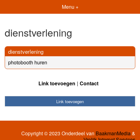
Menu +
dienstverlening
dienstverlening
photobooth huren
Link toevoegen
Contact
Link toevoegen
Copyright © 2023 Onderdeel van
BaakmanMedia
&
Vrolijk Internet Services