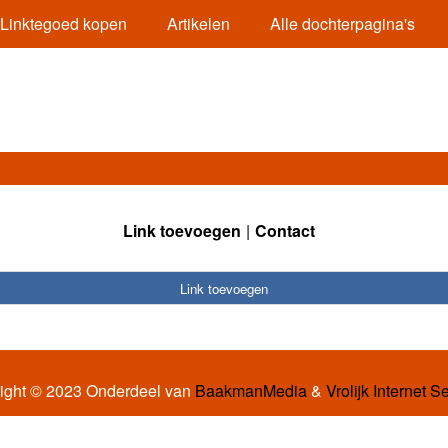
Linktegoed kopen
Artikelen
Alle dochterpagina's
Link toevoegen
Contact
Link toevoegen
ight © 2023 Onderdeel van
BaakmanMedia
&
Vrolijk Internet S