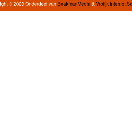
ight © 2023 Onderdeel van
BaakmanMedia
&
Vrolijk Internet S